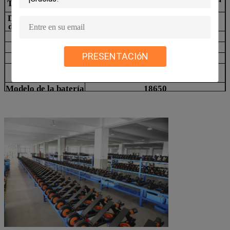
Tamaño que embala
m
m
Distancia entre ejes
800m m
850m m
delantera y trasera
Capítulo
aleación 6061-T6Aluminum
Peso neto
13.5KG
14.3KG
PRESENTACIóN
Max Speed
28km/h
F: Freno electrónico R: Freno de
Freno
disco
Modelo de la batería
18650
Batería
36V 6AH
Neumático sólido 200*50/neumático
Neumático
del panal
Cuesta de Climing
15 grados
Certificado
CE, FCC, ROHS
Guardabarros
Nilón reforzado
Amortiguación de
Amortiguación de
Frente solamente
choque del doble
choque
de F&R
3-Speed
Función
El APP permitió