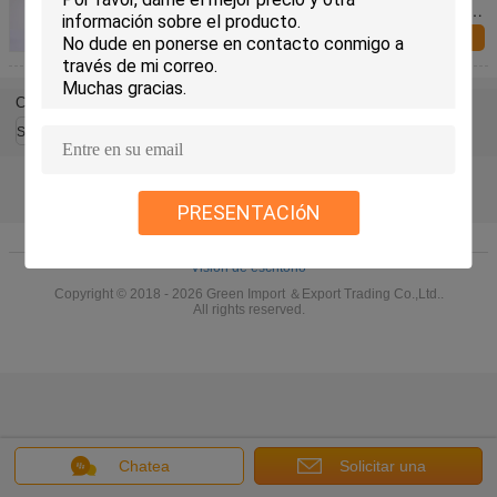
la pulgada 36V 10.4A de la VENTA 8 con FCC ROHS
del CE del motor 350W
Consulta ahora
Cambie la lengua
Spanish
PRESENTACIóN
Inicio
|
Sobre nosotros
|
Contacto
|
Mapa del Sitio
|
Privacy Policy
Visión de escritorio
Copyright © 2018 - 2026 Green Import ＆Export Trading Co.,Ltd..
All rights reserved.
Chatea
Solicitar una