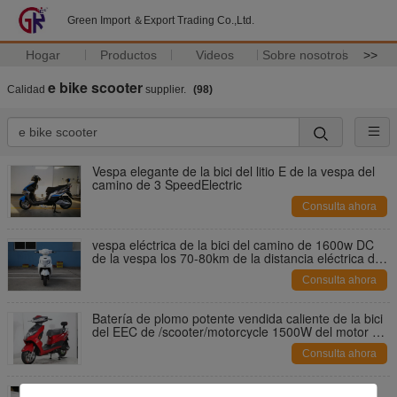
Green Import ＆Export Trading Co.,Ltd.
Hogar
Productos
Videos
Sobre nosotros
>>
e bike scooter
Calidad
supplier.
(98)
Vespa elegante de la bici del litio E de la vespa del
camino de 3 SpeedElectric
Consulta ahora
vespa eléctrica de la bici del camino de 1600w DC
de la vespa los 70-80km de la distancia eléctrica de
la gama para los adultos
Consulta ahora
Batería de plomo potente vendida caliente de la bici
del EEC de /scooter/motorcycle 1500W del motor del
certificado eléctrico de /with
Consulta ahora
EN la vespa eléctrica de moda del camino de la