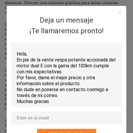
distancia. Ofrecen una solución práctica para áreas urbanas
congestionadas, ayudando a los usuarios a ahorrar tiempo y
reducir los gastos de transporte.
Deja un mensaje
En Sudamérica, muchas ciudades enfrentan congestión de
¡Te llamaremos pronto!
tráfico y aumento de los costos de combustible, lo que empuja a
los consumidores hacia soluciones de movilidad eléctrica. Sin
embargo, los compradores a menudo se encuentran con
patinetes con baterías de baja calidad, poca durabilidad y
soporte postventa insuficiente. Los importadores también
enfrentan problemas para obtener productos asequibles que
cumplan con los estándares locales de seguridad y confiabilidad.
Green Import & Export Trading Co.,Ltd. se especializa en la
fabricación de
patinetes eléctricos
adecuados para el mercado
sudamericano. Nuestros patinetes utilizan motores de alta
eficiencia, baterías de largo alcance y componentes duraderos
para garantizar un rendimiento estable. Ofrecemos opciones de
personalización flexibles, como configuraciones de velocidad,
tipos de neumáticos y requisitos de marca. Nuestra ventaja de
precios ayuda a los importadores a seguir siendo competitivos
manteniendo la calidad del producto.
A medida que la movilidad eléctrica continúa expandiéndose en
Sudamérica, Green Import & Export Trading Co.,Ltd. se
compromete a suministrar patinetes eléctricos confiables y