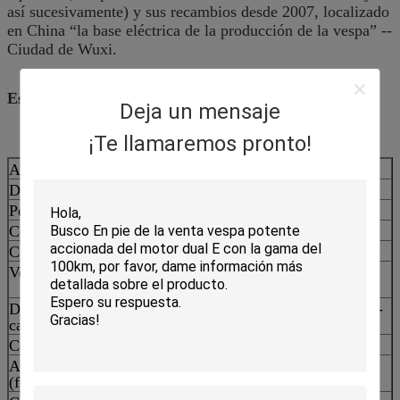
así sucesivamente) y sus recambios desde 2007, localizado
en China “la base eléctrica de la producción de la vespa” --
Ciudad de Wuxi.
Especificaciones
Deja un mensaje
¡Te llamaremos pronto!
Aprobación
EEC
Dimensión
1820*750*1080m m
Peso (sin la batería)
78kgs
Color
Opcional
Capacidad que sube
18° (una persona, 70kg)
Velocidad máxima
50 kilómetros por hora
(limitados en 45km/h)
Distancia de la gama por
los 65-70km (60V); los 70-
carga
80km (72V)
Cargamento máximo
150kg
Amortiguador de choque
Hidráulico/hidráulico
(frente/parte posterior)