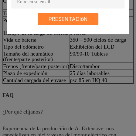
Capacidad de la batería
60V20AH (72V20AH
opcional)
Tipo de la batería
De plomo
PRESENTACIóN
Peso de la batería
36kg (60V20AH); 45kg
(72V20AH)
Tiempo de la carga de batería
8 horas
Vida de batería
350 – 500 ciclos de carga
Tipo del odómetro
Exhibición del LCD
Tamaño del neumático
90/90-10 Tubless
(frente/parte posterior)
Frenos (frente/parte posterior)
Disco/tambor
Plazo de expedición
25 días laborables
Cantidad cargada del envase
psc 85 en HQ 40
FAQ
¿Por qué elíjanos?
Experiencia de la producción de A. Extensive: nos
especializan en bici y vespa del motor eléctrico con