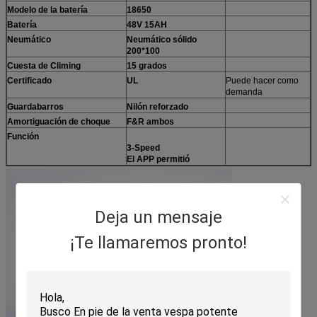
Modelo de la batería
18650
Batería
48V 15AH
Neumático
Neumático sólido
200*100
Cuesta de Climing
15 grados
Certificado
UL
Puede hacer como
demanda
Guardabarros
Nilón reforzado
Amortiguación de choque
F&R ambos
Función
3-Speed
El APP permitió
Deja un mensaje
¡Te llamaremos pronto!