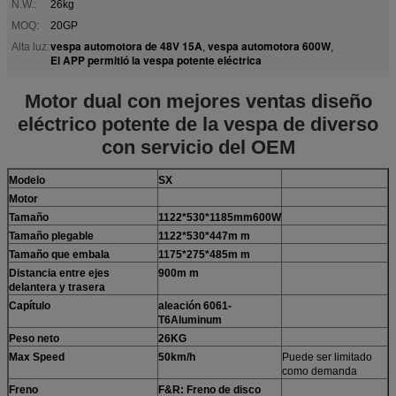
N.W.:
26kg
MOQ:
20GP
vespa automotora de 48V 15A
vespa automotora 600W
Alta luz:
,
,
El APP permitió la vespa potente eléctrica
Motor dual con mejores ventas diseño
eléctrico potente de la vespa de diverso
con servicio del OEM
Modelo
SX
Motor
Tamaño
1122*530*1185mm600W
Tamaño plegable
1122*530*447m m
Tamaño que embala
1175*275*485m m
Distancia entre ejes
900m m
delantera y trasera
Capítulo
aleación 6061-
T6Aluminum
Peso neto
26KG
Max Speed
50km/h
Puede ser limitado
como demanda
Freno
F&R: Freno de disco