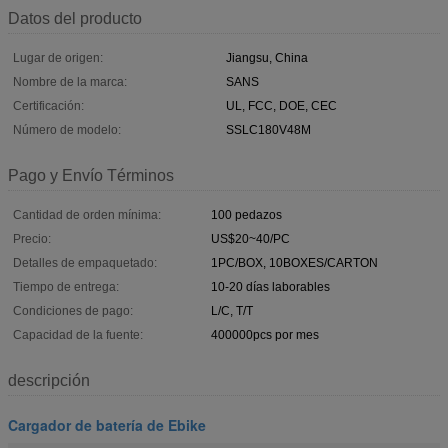
Datos del producto
Lugar de origen:
Jiangsu, China
Nombre de la marca:
SANS
Certificación:
UL, FCC, DOE, CEC
Número de modelo:
SSLC180V48M
Pago y Envío Términos
Cantidad de orden mínima:
100 pedazos
Precio:
US$20~40/PC
Detalles de empaquetado:
1PC/BOX, 10BOXES/CARTON
Tiempo de entrega:
10-20 días laborables
Condiciones de pago:
L/C, T/T
Capacidad de la fuente:
400000pcs por mes
descripción
Cargador de batería de Ebike