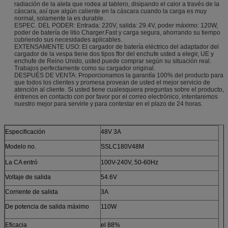
radiación de la aleta que rodea al tablero, disipando el calor a través de la
cáscara, así que algún caliente en la cáscara cuando la carga es muy
normal, solamente la es durable.
ESPEC. DEL PODER: Entrada: 220V, salida: 29.4V, poder máximo: 120W,
poder de batería de litio Charger.Fast y carga segura, ahorrando su tiempo
cubriendo sus necesidades aplicables.
EXTENSAMENTE USO: El cargador de batería eléctrico del adaptador del
cargador de la vespa tiene dos tipos ffor del enchufe usted a elegir, UE y
enchufe de Reino Unido, usted puede comprar según su situación real.
Trabajos perfectamente como su cargador original.
DESPUÉS DE VENTA: Proporcionamos la garantía 100% del producto para
que todos los clientes y promesa provean de usted el mejor servicio de
atención al cliente. Si usted tiene cualesquiera preguntas sobre el producto,
éntrenos en contacto con por favor por el correo electrónico, intentaremos
nuestro mejor para servirle y para contestar en el plazo de 24 horas.
Especificación
48V 3A
Modelo no.
SSLC180V48M
La CA entró
100V-240V, 50-60Hz
Voltaje de salida
54.6V
Corriente de salida
3A
De potencia de salida máximo
110W
Eficacia
el 88%