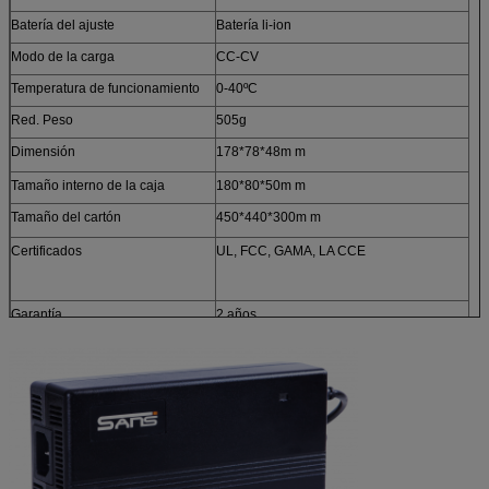
Batería del ajuste
Batería li-ion
Modo de la carga
CC-CV
Temperatura de funcionamiento
0-40ºC
Red. Peso
505g
Dimensión
178*78*48m m
Tamaño interno de la caja
180*80*50m m
Tamaño del
cartón
450*440*300m m
Certificados
UL, FCC, GAMA, LA CCE
Garantía
2 años