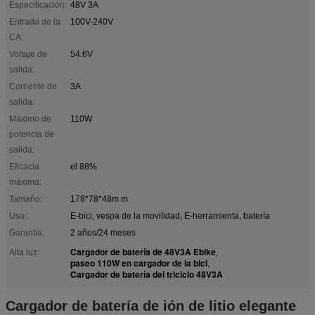
Especificación:
48V 3A
Entrada de la
100V-240V
CA:
Voltaje de
54.6V
salida:
Corriente de
3A
salida:
Máximo de
110W
potencia de
salida:
Eficacia
el 88%
máxima:
Tamaño:
178*78*48m m
Uso::
E-bici, vespa de la movilidad, E-herramienta, batería
Garantía:
2 años/24 meses
Cargador de batería de 48V3A Ebike
Alta luz:
,
paseo 110W en cargador de la bici
,
Cargador de batería del triciclo 48V3A
Cargador de batería de ión de litio elegante